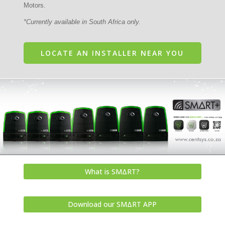
Motors.
*Currently available in South Africa only.
LOCATE AN INSTALLER NEAR YOU
What is SMΔRT?
Download our SMΔRT APP