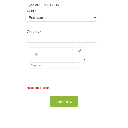
Type of CENTURION
User
*
Country
*
*
*Required Fields
Note: It is our responsibility to protect your